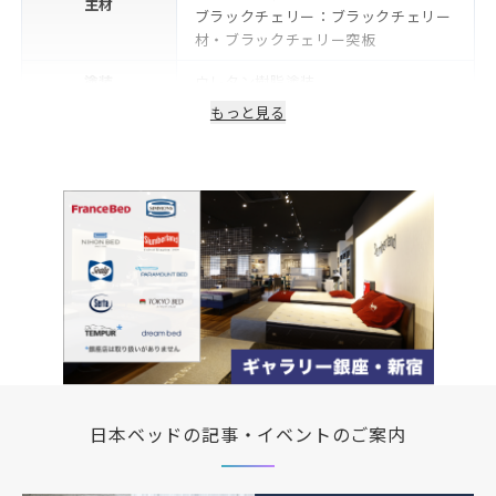
主材
ブラックチェリー：ブラックチェリー
材・ブラックチェリー突板
塗装
ウレタン樹脂塗装
もっと見る
フレーム下(脚高)
15cm
生産国/製造国
日本
保証期間
2年
日本ベッドの記事・イベントのご案内