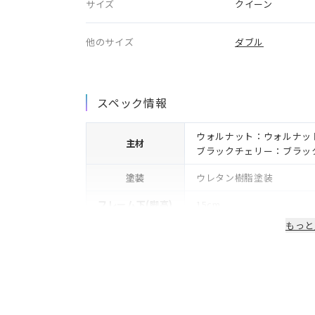
サイズ
クイーン
他のサイズ
ダブル
スペック情報
ウォルナット：ウォルナッ
主材
ブラックチェリー：ブラッ
塗装
ウレタン樹脂塗装
フレーム下(脚高)
15cm
もっと
生産国/製造国
日本
保証期間
2年