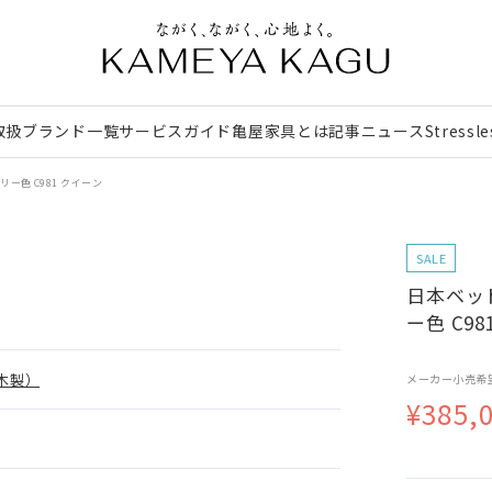
取扱ブランド一覧
サービスガイド
亀屋家具とは
記事
ニュース
Stressl
ー色 C981 クイーン
SALE
日本ベッド
ー色 C9
木製）
メーカー小売希
¥385,