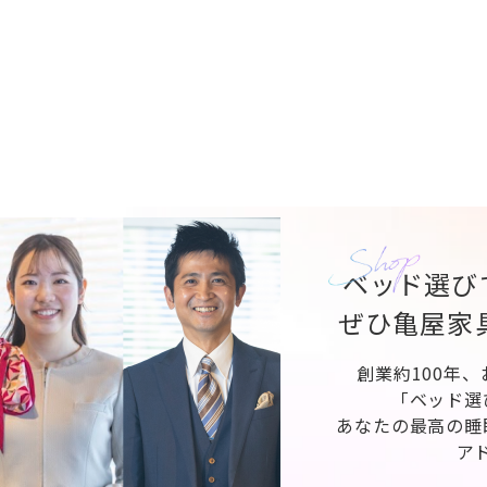
ベッド選び
ぜひ亀屋家
創業約100年
「ベッド選
あなたの最高の睡
ア