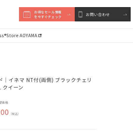
お得なセール情報

お問い合わせ
を今すぐチェック
ess®︎Store AOYAMA
｜イネマ NT付(両側) ブラックチェリ
81 クイーン
望価格
000
（税込）