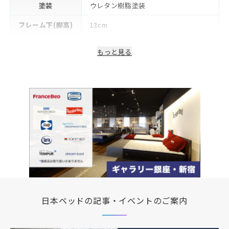
塗装
ウレタン樹脂塗装
フレーム下(脚高)
13cm
生産国/製造国
日本
もっと見る
保証期間
2年
日本ベッドの記事・イベントのご案内