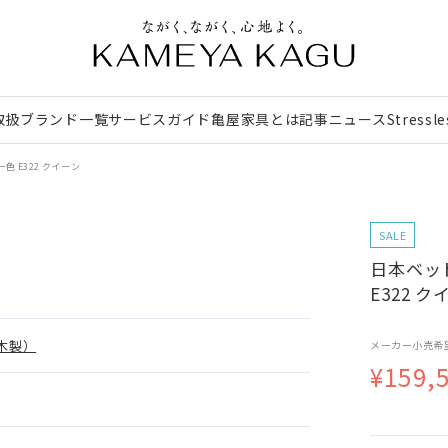
取扱ブランド一覧
サービスガイド
亀屋家具とは
記事
ニュース
Stressl
色 E322 クイーン
SALE
日本ベッド
E322 ク
木製）
メーカー小売希
¥159,