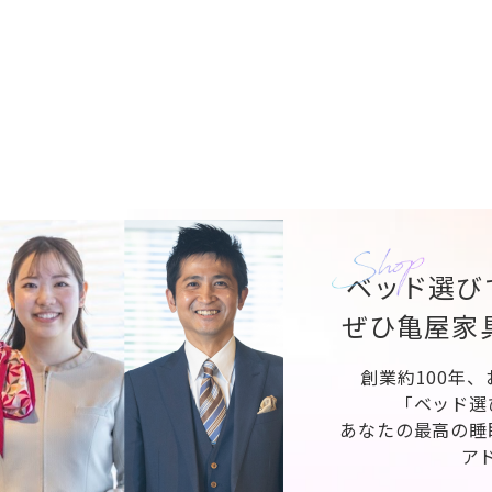
ベッド選び
ぜひ亀屋家
創業約100年
「ベッド選
あなたの最高の睡
ア