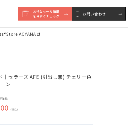
お得なセール情報

お問い合わせ
を今すぐチェック
ess®︎Store AOYAMA
｜セラーズ AFE (引出し無) チェリー色
イーン
望価格
500
（税込）