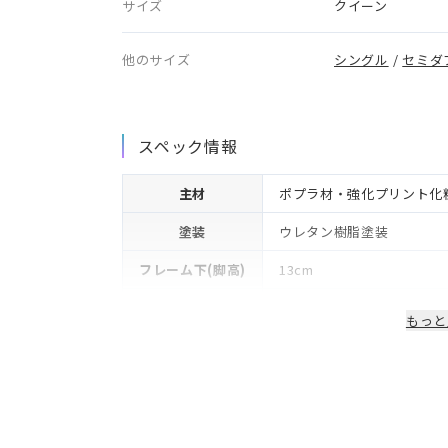
サイズ
クイーン
他のサイズ
シングル
/
セミダ
スペック情報
主材
ポプラ材・強化プリント化
塗装
ウレタン樹脂塗装
フレーム下(脚高)
13cm
生産国/製造国
日本
もっと
保証期間
2年