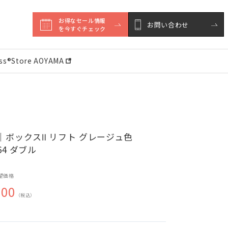
お得なセール情報

お問い合わせ
を今すぐチェック
ess®︎Store AOYAMA
｜ボックスⅡ リフト グレージュ色
064 ダブル
望価格
500
（税込）