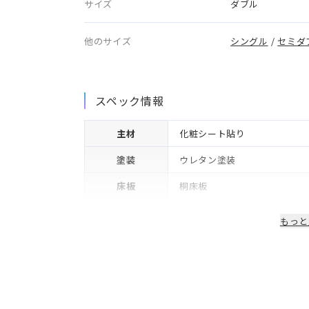
サイズ
ダブル
他のサイズ
シングル
/
セミダ
スペック情報
主材
化粧シート貼り
塗装
ウレタン塗装
床板
桐床板
生産国/製造国
日本
もっと
保証期間
2年※可動部品や電気・照明等
備考
コンセント・LED照明付き