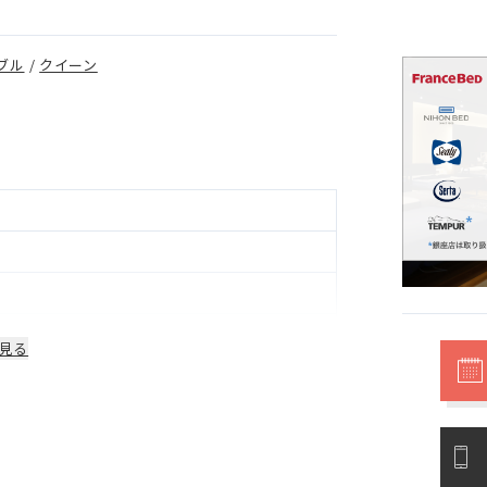
ブル
/
クイーン
見る
部品は1年