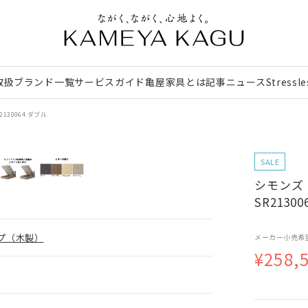
取扱ブランド一覧
サービスガイド
亀屋家具とは
記事
ニュース
Stressl
130064 ダブル
SALE
シモンズ
SR2130
プ（木製）
メーカー小売希
¥258,