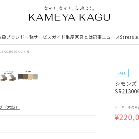
取扱ブランド一覧
サービスガイド
亀屋家具とは
記事
ニュース
Stressl
R2130066 シングル
SALE
シモンズ
SR2130
プ（木製）
メーカー小売希
¥220,