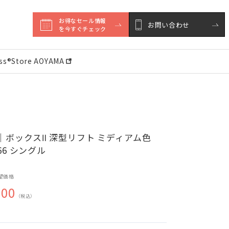
お得なセール情報

お問い合わせ
を今すぐチェック
ess®︎Store AOYAMA
｜ボックスⅡ 深型リフト ミディアム色
066 シングル
望価格
000
（税込）