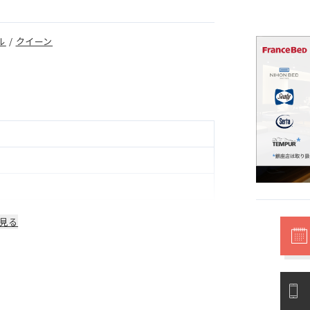
ル
/
クイーン
見る
部品は1年