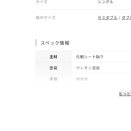
サイズ
シングル
他のサイズ
セミダブル
/
ダブ
スペック情報
主材
化粧シート貼り
塗装
ウレタン塗装
床板
桐床板
生産国/製造国
日本
もっと
保証期間
2年※可動部品や電気・照明等
備考
コンセント・LED照明付き