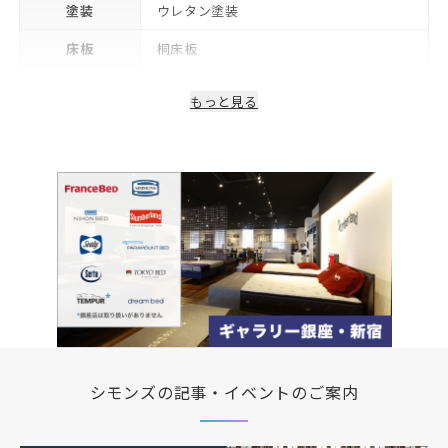
塗装
ウレタン塗装
床板
桐床板
生産国/製造国
日本
もっと見る
保証期間
2年※可動部品や電気・照明等部品は1年
備考
コンセント・LED照明付き
シモンズの記事・イベントのご案内