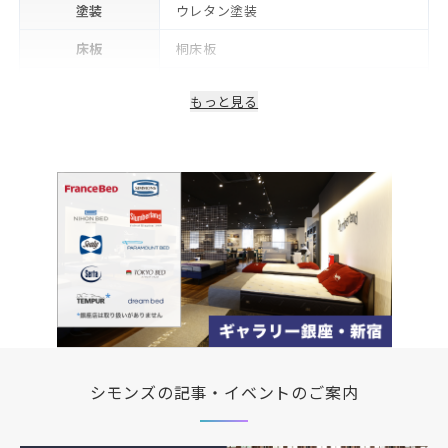
塗装
ウレタン塗装
床板
桐床板
フレーム下(脚高)
12cm
もっと見る
生産国/製造国
日本
2年※可動部品や電気・照明等部品は1
保証期間
年
備考
コンセント・LED照明付き
シモンズの記事・イベントのご案内