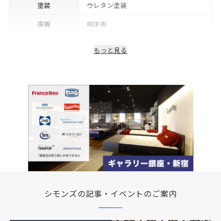
塗装
ウレタン塗装
床板
桐床板
フレーム下(脚高)
12cm
もっと見る
生産国/製造国
日本
2年※可動部品や電気・照明等部品は1
保証期間
年
備考
コンセント・LED照明付き
シモンズの記事・イベントのご案内