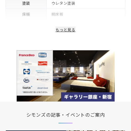
塗装
ウレタン塗装
床板
桐床板
フレーム下(脚高)
12cm
もっと見る
生産国/製造国
日本
2年※可動部品や電気・照明等部品は1
保証期間
年
備考
コンセント・LED照明付き
シモンズの記事・イベントのご案内