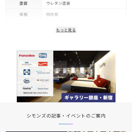
塗装
ウレタン塗装
床板
桐床板
生産国/製造国
日本
もっと見る
保証期間
2年※可動部品や電気・照明等部品は1年
備考
コンセント・LED照明付き
シモンズの記事・イベントのご案内