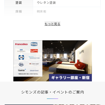
塗装
ウレタン塗装
床板
桐床板
生産国/製造国
日本
もっと見る
保証期間
2年※可動部品や電気・照明等部品は1年
備考
コンセント・LED照明付き
シモンズの記事・イベントのご案内