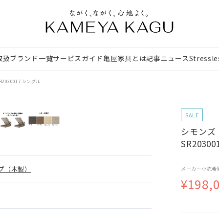
取扱ブランド一覧
サービスガイド
亀屋家具とは
記事
ニュース
Stressl
030017 シングル
SALE
シモンズ
SR2030
プ（木製）
メーカー小売希
¥198,