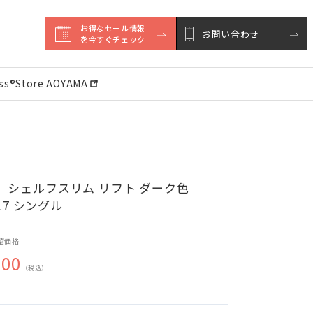
お得なセール情報

お問い合わせ
を今すぐチェック
ess®︎Store AOYAMA
｜シェルフスリム リフト ダーク色
017 シングル
望価格
000
（税込）