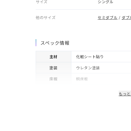
サイズ
シングル
他のサイズ
セミダブル
/
ダブ
スペック情報
主材
化粧シート貼り
塗装
ウレタン塗装
床板
桐床板
生産国/製造国
日本
もっと
保証期間
2年※可動部品や電気・照明等
備考
コンセント・LED照明付き