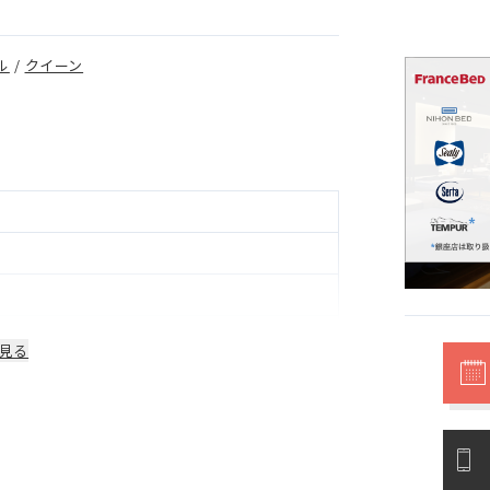
ル
/
クイーン
見る
部品は1年