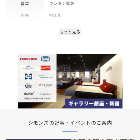
塗装
ウレタン塗装
床板
桐床板
生産国/製造国
日本
もっと見る
保証期間
2年※可動部品や電気・照明等部品は1年
備考
コンセント・LED照明付き
シモンズの記事・イベントのご案内