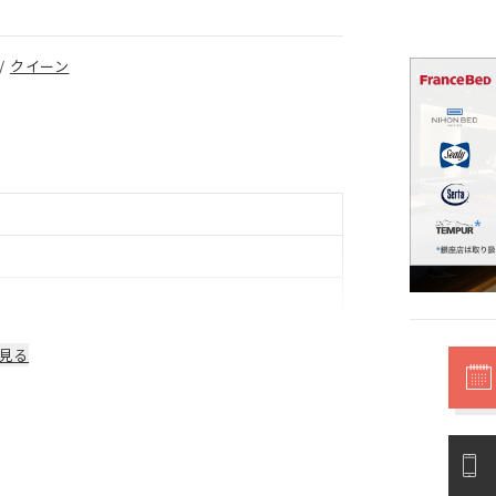
/
クイーン
見る
明等部品は1年