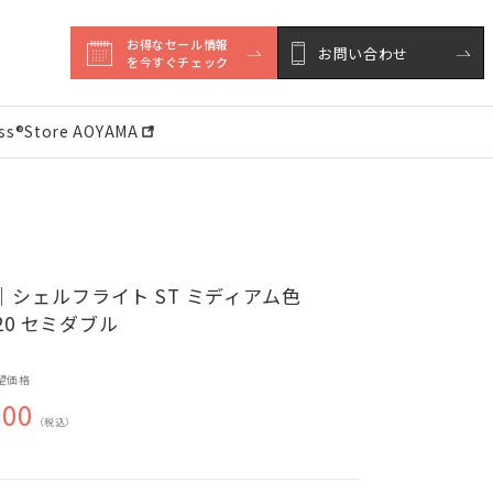
お得なセール情報

お問い合わせ
を今すぐチェック
ess®︎Store AOYAMA
｜シェルフライト ST ミディアム色
020 セミダブル
望価格
800
（税込）