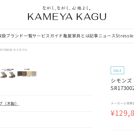
取扱ブランド一覧
サービスガイド
亀屋家具とは
記事
ニュース
Stressl
1730020 セミダブル
SALE
シモンズ
SR1730
プ（木製）
メーカー小売希
¥129,