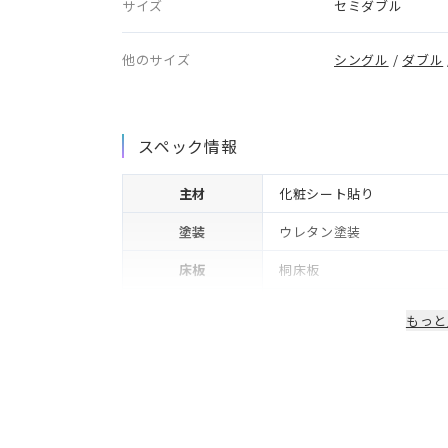
サイズ
セミダブル
他のサイズ
シングル
/
ダブル
スペック情報
主材
化粧シート貼り
塗装
ウレタン塗装
床板
桐床板
フレーム下(脚高)
12cm
もっと
生産国/製造国
日本
保証期間
2年※可動部品や電気・照
備考
コンセント・LED照明付き