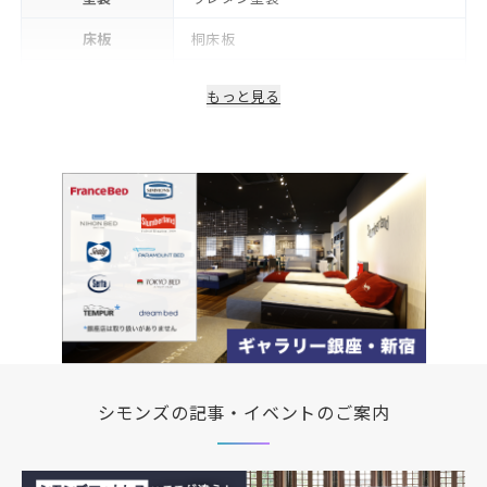
床板
桐床板
フレーム下(脚高)
12cm
もっと見る
生産国/製造国
日本
2年※可動部品や電気・照明等部品は1
保証期間
年
備考
コンセント・LED照明付き
シモンズの記事・イベントのご案内