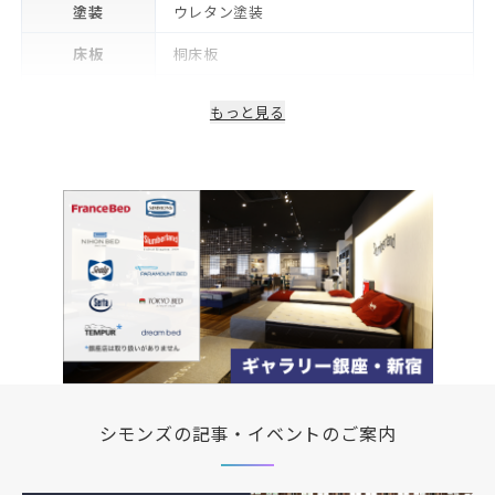
塗装
ウレタン塗装
床板
桐床板
生産国/製造国
日本
もっと見る
保証期間
2年※可動部品や電気・照明等部品は1年
備考
コンセント・LED照明付き
シモンズの記事・イベントのご案内