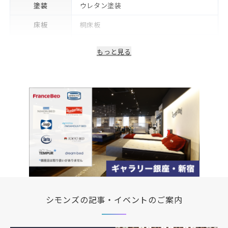
塗装
ウレタン塗装
床板
桐床板
生産国/製造国
日本
もっと見る
保証期間
2年※可動部品や電気・照明等部品は1年
備考
コンセント・LED照明付き
シモンズの記事・イベントのご案内