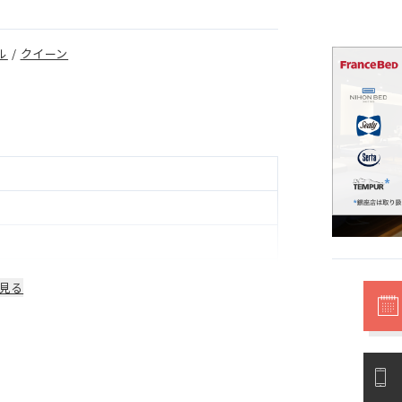
ル
/
クイーン
見る
部品は1年