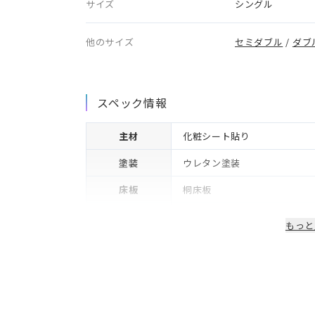
サイズ
シングル
他のサイズ
セミダブル
/
ダブ
スペック情報
主材
化粧シート貼り
塗装
ウレタン塗装
床板
桐床板
生産国/製造国
日本
もっと
保証期間
2年※可動部品や電気・照明等