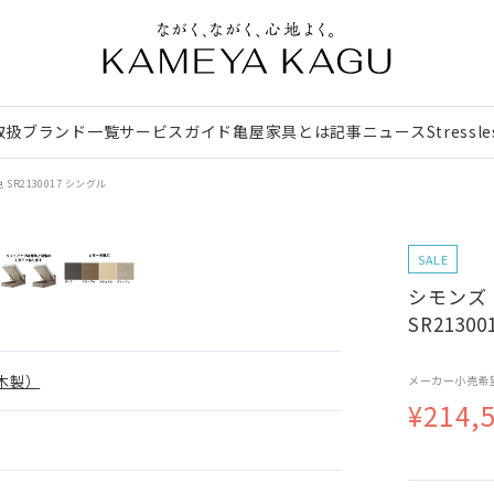
取扱ブランド一覧
サービスガイド
亀屋家具とは
記事
ニュース
Stressl
R2130017 シングル
SALE
シモンズ
SR2130
木製）
メーカー小売希
¥214,