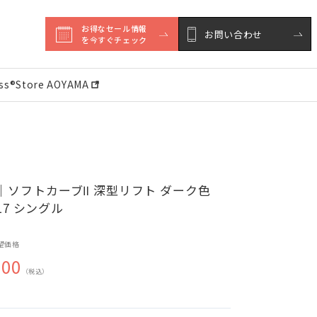
お得なセール情報

お問い合わせ
を今すぐチェック
ess®︎Store AOYAMA
｜ソフトカーブⅡ 深型リフト ダーク色
017 シングル
望価格
500
（税込）