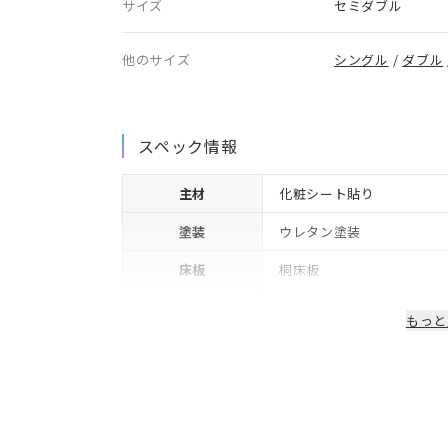
サイズ
セミダブル
他のサイズ
シングル
/
ダブル
スペック情報
主材
化粧シート貼り
塗装
ウレタン塗装
床板
桐床板
フレーム下(脚高)
12cm
もっと
生産国/製造国
日本
保証期間
2年※可動部品や電気・照
備考
コンセント・LED照明付き