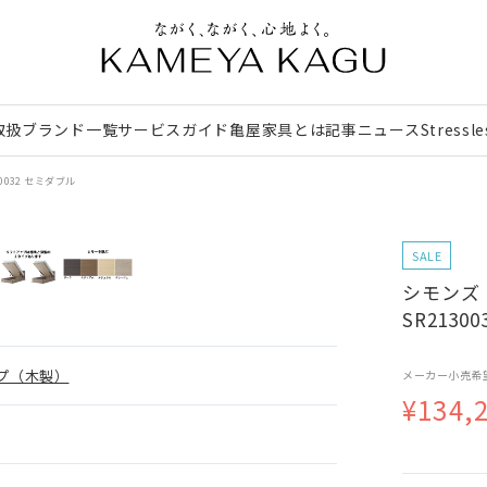
取扱ブランド一覧
サービスガイド
亀屋家具とは
記事
ニュース
Stressl
0032 セミダブル
SALE
シモンズ｜
SR2130
プ（木製）
メーカー小売希
¥134,