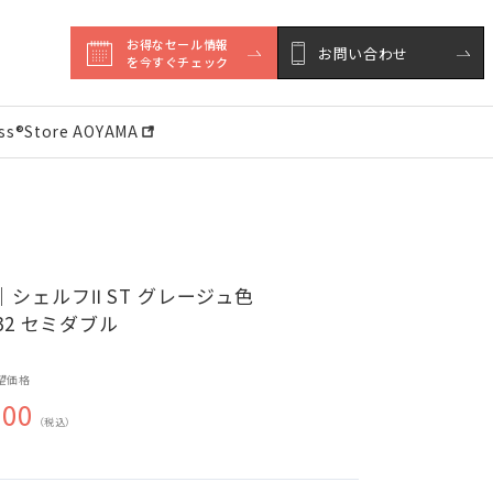
お得なセール情報

お問い合わせ
を今すぐチェック
ess®︎Store AOYAMA
シェルフⅡ ST グレージュ色
032 セミダブル
望価格
200
（税込）