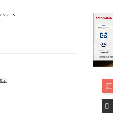
/
クイーン
見る
明等部品は1年