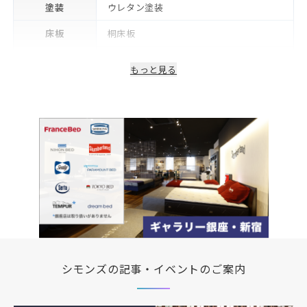
塗装
ウレタン塗装
床板
桐床板
生産国/製造国
日本
もっと見る
保証期間
2年※可動部品や電気・照明等部品は1年
シモンズの記事・イベントのご案内