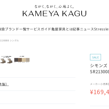
取扱ブランド一覧
サービスガイド
亀屋家具とは
記事
ニュース
Stressl
130088 シングル
SALE
シモンズ
SR2130
木製）
メーカー小売希
¥169,