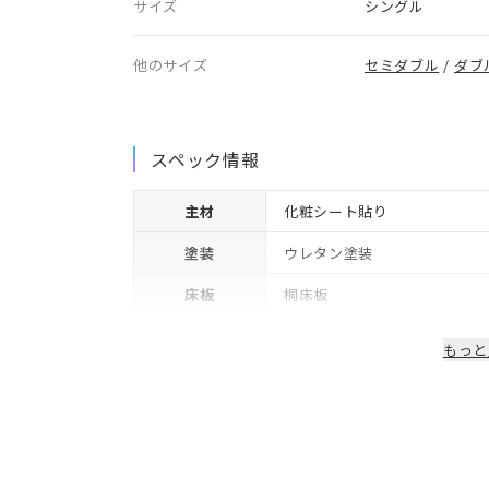
サイズ
シングル
他のサイズ
セミダブル
/
ダブ
スペック情報
主材
化粧シート貼り
塗装
ウレタン塗装
床板
桐床板
生産国/製造国
日本
もっと
保証期間
2年※可動部品や電気・照明等