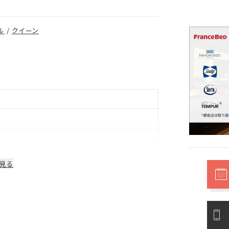
ル
/
クイーン
見る
部品は1年