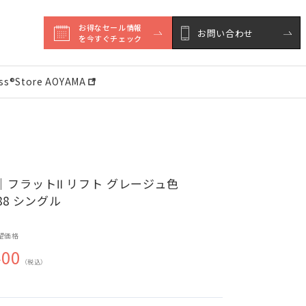
お得なセール情報

お問い合わせ
を今すぐチェック
ess®︎Store AOYAMA
｜フラットⅡ リフト グレージュ色
088 シングル
望価格
400
（税込）