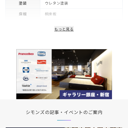
塗装
ウレタン塗装
床板
桐床板
生産国/製造国
日本
もっと見る
保証期間
2年※可動部品や電気・照明等部品は1年
備考
コンセント・LED照明付き
シモンズの記事・イベントのご案内