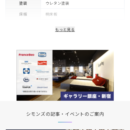
塗装
ウレタン塗装
床板
桐床板
生産国/製造国
日本
もっと見る
保証期間
2年※可動部品や電気・照明等部品は1年
備考
コンセント・LED照明付き
シモンズの記事・イベントのご案内