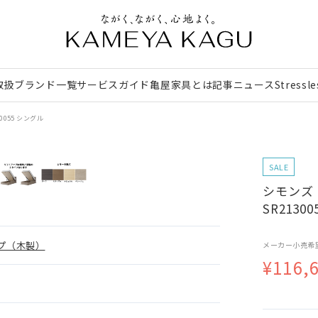
取扱ブランド一覧
サービスガイド
亀屋家具とは
記事
ニュース
Stressl
0055 シングル
SALE
シモンズ｜
SR2130
プ（木製）
メーカー小売希
¥116,