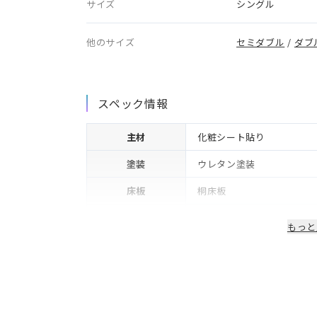
サイズ
シングル
他のサイズ
セミダブル
/
ダブ
スペック情報
主材
化粧シート貼り
塗装
ウレタン塗装
床板
桐床板
フレーム下(脚高)
12cm
もっと
生産国/製造国
日本
保証期間
2年※可動部品や電気・照
備考
コンセント・LED照明付き