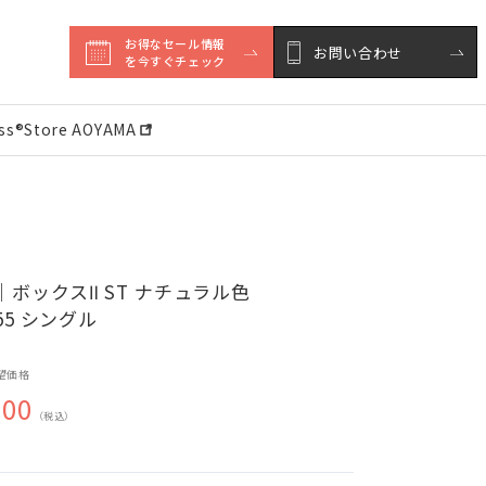
お得なセール情報

お問い合わせ
を今すぐチェック
ess®︎Store AOYAMA
ボックスⅡ ST ナチュラル色
055 シングル
望価格
600
（税込）