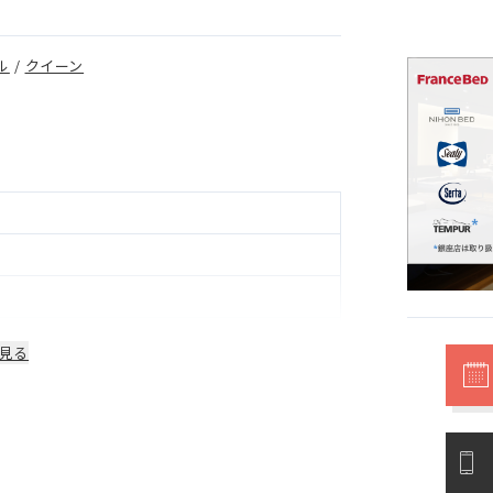
ル
/
クイーン
見る
明等部品は1年