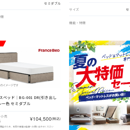
セミダブル
サイズ
セ
特徴
機能・特徴
ベッド｜BG-001 DR(引き出し
グレー色 セミダブル
ー小売
¥104,500
(税込)
格
象商品のため、実際の価格は店舗へお問い合わせください