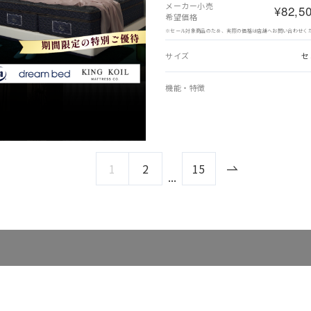
メーカー小売
¥82,5
希望価格
※セール対象商品のため、実際の価格は店舗へお問い合わせく
サイズ
セ
機能・特徴
1
2
15
...