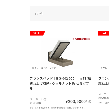
197
件
SALE
SALE
フランスベッド｜BG-002 300mm/TS(縦
フランス
跳ね上げ収納) ウォルナット色 セミダブ
跳ね上
ル
メーカ
希望価
メーカー小売
¥203,500
(税込)
希望価格
※セール対
※セール対象商品のため、実際の価格は店舗へお問い合わせください