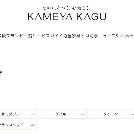
取扱ブランド一覧
サービスガイド
亀屋家具とは
記事
ニュース
Stressl
覧
セミダブル
ダブル
クイーン
フランスベッド