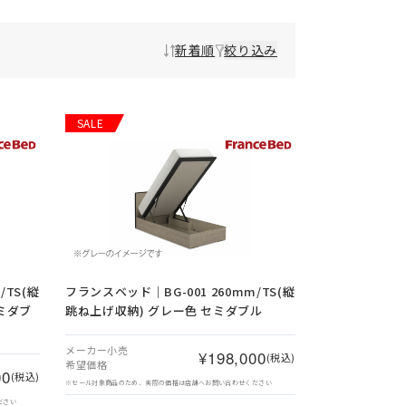
新着順
絞り込み
SALE
/TS(縦
フランスベッド｜BG-001 260mm/TS(縦
ミダブ
跳ね上げ収納) グレー色 セミダブル
メーカー小売
¥198,000
(税込)
希望価格
00
(税込)
※セール対象商品のため、実際の価格は店舗へお問い合わせください
ださい