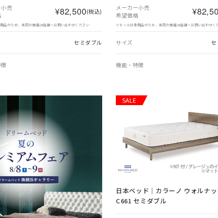
ー小売
メーカー小売
¥82,500
¥82,5
(税込)
格
希望価格
象商品のため、実際の価格は店舗へお問い合わせください
※セール対象商品のため、実際の価格は店舗へお問い合わせく
セミダブル
サイズ
セ
特徴
機能・特徴
SALE
日本ベッド｜カラーノ ウォルナッ
C661 セミダブル