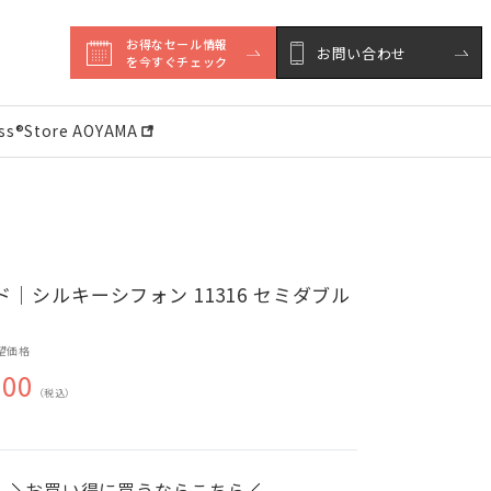
お得なセール情報

お問い合わせ
を今すぐチェック
ess®︎Store AOYAMA
｜シルキーシフォン 11316 セミダブル
望価格
000
（税込）
お買い得に買うならこちら