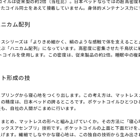
トコイルは従来型の約2倍（当社比）。日本ベッドならではの超高密
せたコイル同士をあえて接着していません。身体的メンテナンス力に
ハニカム配列
レスシリーズは「よりきめ細かく、絹のような感触で体を支えること
並ぶ「ハニカム配列」になっています。高密度に密集させた千鳥状に
ットコイルを使用します。この密度は、従来製品の約2倍。睡眠中の
ット形成の技
スプリングから寝心地をつくり出します。この考え方は、マットレス
」の精度は、日本ベッドの誇るところです。ポケットコイルひとつひ
も、自社の人間がこまめに行います。

うまとめ、マットレスの形へと組み上げていくか。その方法に「寝心
レックスアセンブリ」技術です。ポケットコイルの上面と下面だけを
上げます。繊細でしなやかな寝心地は、この独自の技術から生み出さ