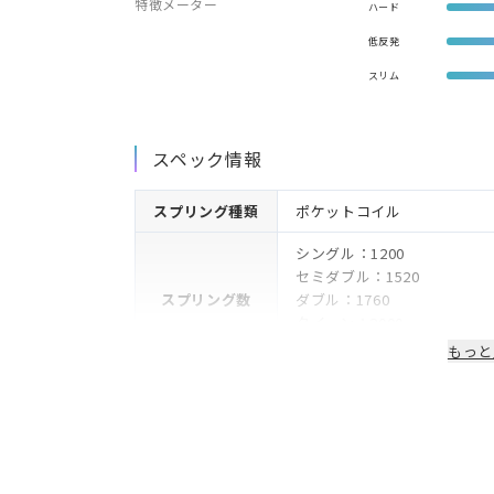
特徴メーター
ハード
低反発
スリム
スペック情報
スプリング種類
ポケットコイル
シングル：1200
セミダブル：1520
スプリング数
ダブル：1760
クイーン：2000
キング：2280
もっと
スプリング線径
1.3mm
生地
ポリエステル
詰物
ウレタン