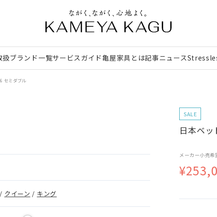
取扱ブランド一覧
サービスガイド
亀屋家具とは
記事
ニュース
Stressl
6 セミダブル
SALE
日本ベッド
メーカー小売希
¥253,
/
クイーン
/
キング