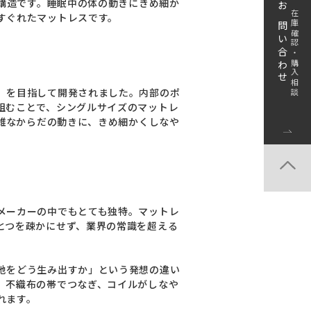
度構造です。睡眠中の体の動きにきめ細か
お問い合わせ
在庫確認・購入相談
すぐれたマットレスです。
」を目指して開発されました。内部のポ
組むことで、シングルサイズのマットレ
複雑なからだの動きに、きめ細かくしなや
メーカーの中でもとても独特。マットレ
とつを疎かにせず、業界の常識を超える
地をどう生み出すか」という発想の違い
、不織布の帯でつなぎ、コイルがしなや
れます。