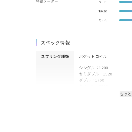
特徴メーター
ハード
低反発
スリム
スペック情報
スプリング種類
ポケットコイル
シングル：1200
セミダブル：1520
ダブル：1760
クイーン：2000
スプリング数
キング：2280
もっと
ハーフクイーン：960
スモールシングル：1120
スプリング線径
1.3mm