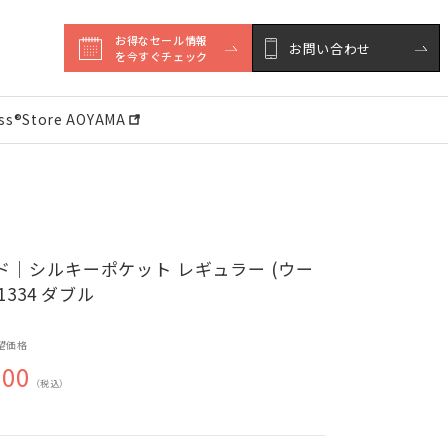
お得なセール情報

お問い合わせ
を今すぐチェック
ess®︎Store AOYAMA
ド｜シルキーポケット レギュラー (ウー
1334 ダブル
望価格
000
（税込）