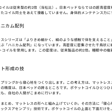
トコイルは従来型の約2倍（当社比）。日本ベッドならではの超高密
せたコイル同士をあえて接着していません。身体的メンテナンス力に
ハニカム配列
レスシリーズは「よりきめ細かく、絹のような感触で体を支えること
並ぶ「ハニカム配列」になっています。高密度に密集させた千鳥状に
ットコイルを使用します。この密度は、従来製品の約2倍。睡眠中の
ット形成の技
スプリングから寝心地をつくり出します。この考え方は、マットレス
」の精度は、日本ベッドの誇るところです。ポケットコイルひとつひ
も、自社の人間がこまめに行います。

うまとめ、マットレスの形へと組み上げていくか。その方法に「寝心
レックスアセンブリ」技術です。ポケットコイルの上面と下面だけを