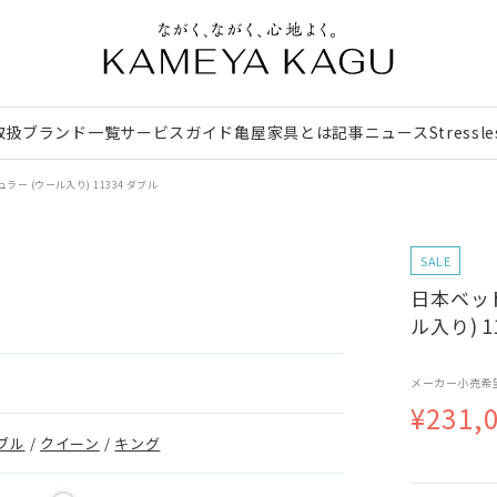
取扱ブランド一覧
サービスガイド
亀屋家具とは
記事
ニュース
Stressl
ー (ウール入り) 11334 ダブル
SALE
日本ベッ
ル入り) 1
メーカー小売希
¥231,
ブル
/
クイーン
/
キング