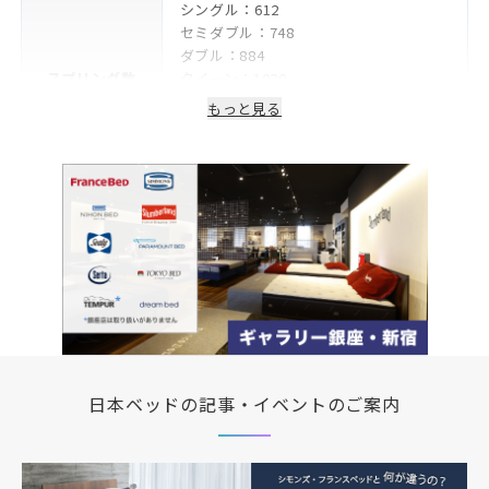
シングル：612
セミダブル：748
ダブル：884
スプリング数
クイーン：1020
ハーフクイーン：476
もっと見る
シングルロング：648
セミダブルロング：792
スプリング線径
1.6mm
生地
ソフトジャガード生地
詰物
ウレタン
生産国/製造国
日本
保証期間
2年
日本ベッドの記事・イベントのご案内