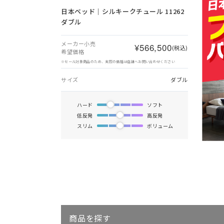
日本ベッド｜シルキークチュール 11262
ダブル
メーカー小売
¥566,500
(税込)
希望価格
※セール対象商品のため、実際の価格は店舗へお問い合わせください
サイズ
ダブル
ハード
ソフト
低反発
高反発
スリム
ボリューム
商品を探す