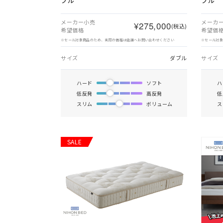
ブル
ブル
メーカー小売
メーカ
¥275,000
(税込)
希望価格
希望価
※セール対象商品のため、実際の価格は店舗へお問い合わせください
※セール対
サイズ
ダブル
サイズ
ハード
ソフト
ハ
低反発
高反発
低
スリム
ボリューム
ス
SALE