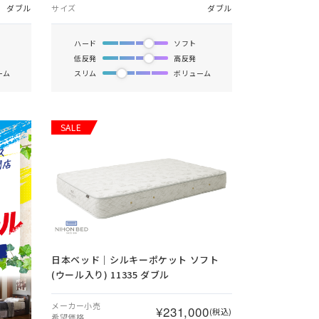
ダブル
サイズ
ダブル
ハード
ソフト
低反発
高反発
ーム
スリム
ボリューム
SALE
日本ベッド｜シルキーポケット ソフト
(ウール入り) 11335 ダブル
メーカー小売
¥231,000
(税込)
希望価格