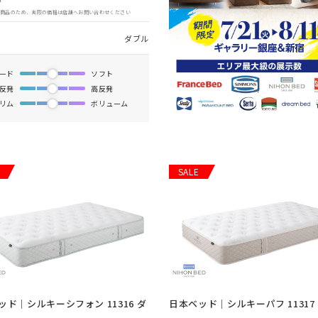
象商品のため、実際の価格は店舗へお問い合わせください
ダブル
ード
ソフト
反発
高反発
リム
ボリューム
SALE
ッド｜シルキーシフォン 11316 ダ
日本ベッド｜シルキーパフ 11317