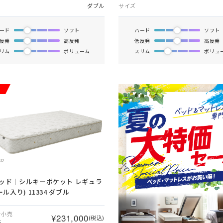
ダブル
サイズ
ード
ソフト
ハード
ソフト
反発
高反発
低反発
高反発
リム
ボリューム
スリム
ボリュ
ッド｜シルキーポケット レギュラ
ール入り) 11334 ダブル
ー小売
¥231,000
(税込)
格