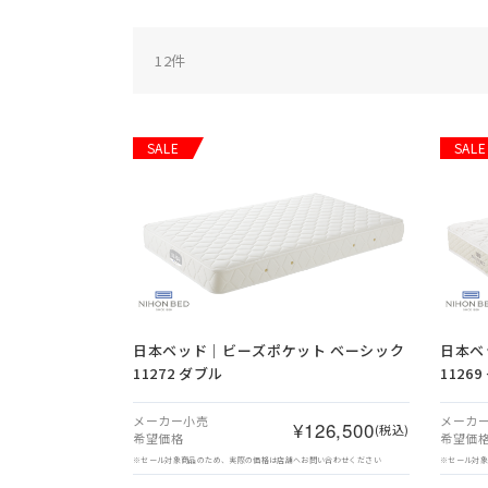
12
件
SALE
SALE
日本ベッド｜ビーズポケット ベーシック
日本ベ
11272 ダブル
1126
メーカー小売
メーカ
¥126,500
(税込)
希望価格
希望価
※セール対象商品のため、実際の価格は店舗へお問い合わせください
※セール対