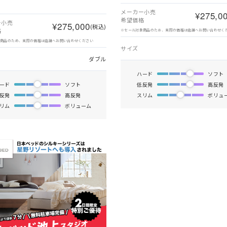
メーカー小売
¥275,0
希望価格
ー小売
¥275,000
(税込)
格
※セール対象商品のため、実際の価格は店舗へお問い合わせく
象商品のため、実際の価格は店舗へお問い合わせください
サイズ
ダブル
ハード
ソフト
ード
ソフト
低反発
高反発
反発
高反発
スリム
ボリュ
リム
ボリューム