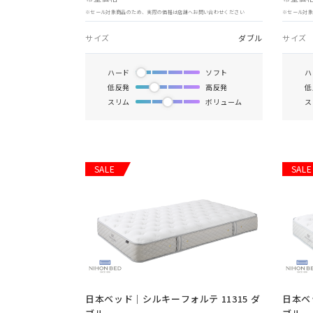
※セール対象商品のため、実際の価格は店舗へお問い合わせください
※セール対
サイズ
ダブル
サイズ
ハード
ソフト
ハ
低反発
高反発
低
スリム
ボリューム
ス
SALE
SALE
日本ベッド｜シルキーフォルテ 11315 ダ
日本ベ