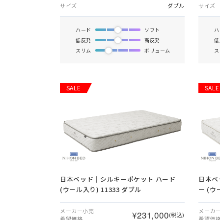
サイズ
ダブル
サイズ
ハード
ソフト
ハ
低反発
高反発
低
スリム
ボリューム
ス
SALE
SALE
日本ベッド｜シルキーポケット ハード
日本ベ
(ウール入り) 11333 ダブル
ー (ウ
メーカー小売
メーカ
¥231,000
(税込)
希望価格
希望価