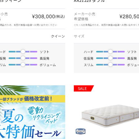
225 クイーン
AA21225 ダブル
ー小売
メーカー小売
¥308,000
¥280,5
(税込)
格
希望価格
象商品のため、実際の価格は店舗へお問い合わせください
※セール対象商品のため、実際の価格は店舗へお問い合わせく
クイーン
サイズ
ード
ソフト
ハード
ソフト
反発
高反発
低反発
高反発
リム
ボリューム
スリム
ボリュ
SALE