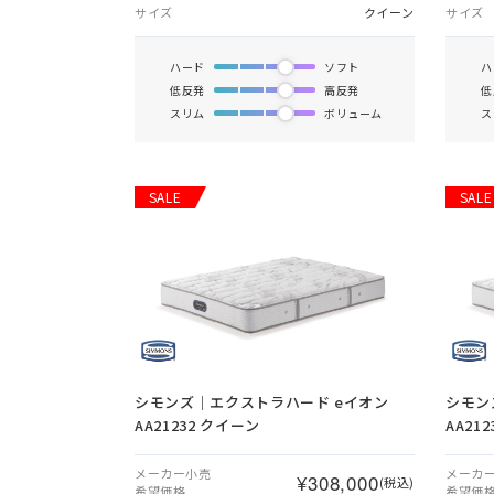
サイズ
クイーン
サイズ
ハード
ソフト
ハ
低反発
高反発
低
スリム
ボリューム
ス
SALE
SALE
シモンズ｜エクストラハード eイオン
シモン
AA21232 クイーン
AA21
メーカー小売
メーカ
¥308,000
(税込)
希望価格
希望価