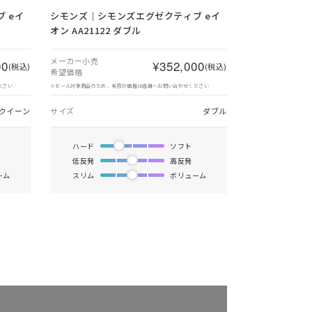
 eイ
シモンズ｜シモンズエグゼクティブ eイ
オン AA21122 ダブル
メーカー小売
00
¥352,000
(税込)
(税込)
希望価格
ださい
※セール対象商品のため、実際の価格は店舗へお問い合わせください
クイーン
サイズ
ダブル
ハード
ソフト
低反発
高反発
ーム
スリム
ボリューム