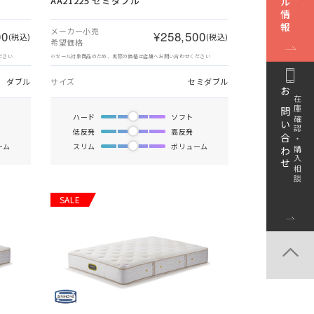
AA21225 セミダブル
メーカー小売
00
¥258,500
(税込)
(税込)
希望価格
ださい
※セール対象商品のため、実際の価格は店舗へお問い合わせください
ダブル
サイズ
セミダブル
お問い合わせ
在庫確認・購入相談
ハード
ソフト
低反発
高反発
ーム
スリム
ボリューム
SALE