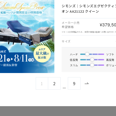
シモンズ｜シモンズエグゼクティブ
オン AA21122 クイーン
メーカー小売
¥379,5
希望価格
※セール対象商品のため、実際の価格は店舗へお問い合わせく
サイズ
ハード
ソフト
低反発
高反発
スリム
ボリュ
1
2
9
...