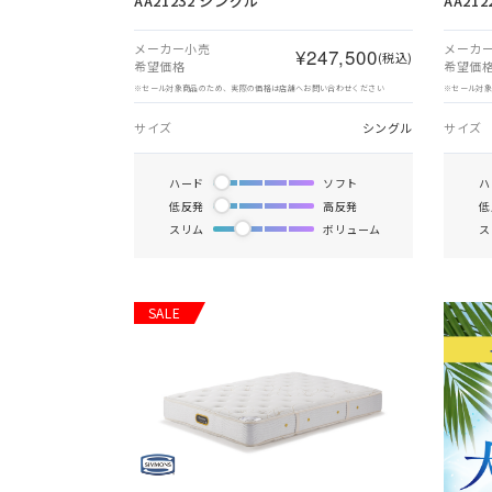
AA21232 シングル
AA21
メーカー小売
メーカ
¥247,500
(税込)
希望価格
希望価
※セール対象商品のため、実際の価格は店舗へお問い合わせください
※セール対
サイズ
シングル
サイズ
ハード
ソフト
ハ
低反発
高反発
低
スリム
ボリューム
ス
SALE