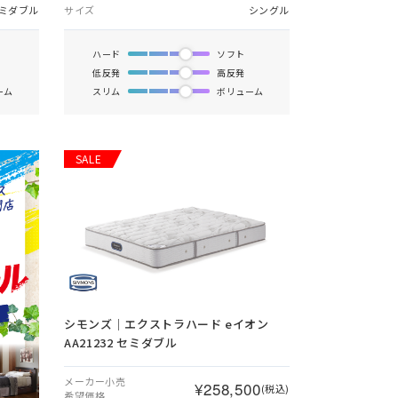
ミダブル
サイズ
シングル
ハード
ソフト
低反発
高反発
ーム
スリム
ボリューム
SALE
シモンズ｜エクストラハード eイオン
AA21232 セミダブル
メーカー小売
¥258,500
(税込)
希望価格