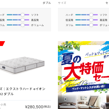
ダブル
サイズ
セ
ード
ソフト
ハード
ソフト
反発
高反発
低反発
高反発
リム
ボリューム
スリム
ボリュ
ズ｜エクストラハード eイオン
232 ダブル
ー小売
¥280,500
(税込)
格