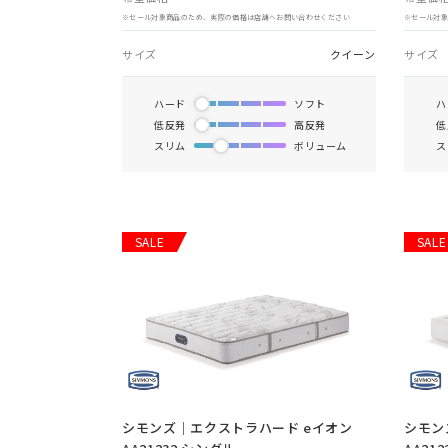
※セール対象商品のため、実際の価格は店舗へお問い合わせください
※セール対
サイズ
クイーン
サイズ
ハード
ソフト
ハ
低反発
高反発
低
スリム
ボリューム
ス
SALE
SALE
シモンズ｜エクストラハード eイオン
シモン