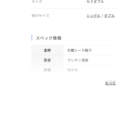
サイズ
セミダブル
他のサイズ
シングル
/
ダブル
スペック情報
主材
化粧シート貼り
塗装
ウレタン塗装
床板
桐床板
生産国/製造国
日本
もっと
保証期間
2年※可動部品や電気・照明等
備考
コンセント・LED照明付き