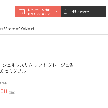
お得なセール情報

お問い合わせ
を今すぐチェック
ess®︎Store AOYAMA
｜シェルフスリム リフト グレージュ色
020 セミダブル
望価格
200
（税込）