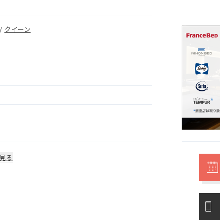
/
クイーン
見る
部品は1年