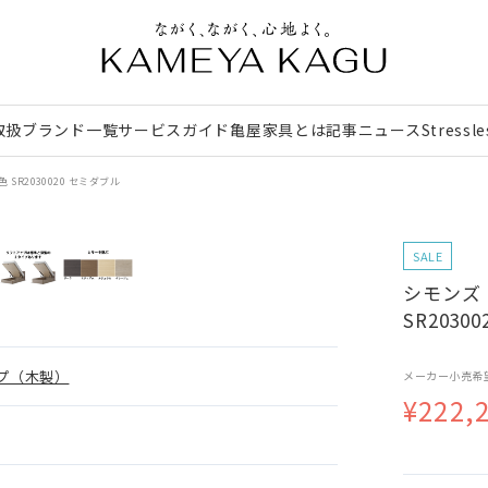
取扱ブランド一覧
サービスガイド
亀屋家具とは
記事
ニュース
Stressl
SR2030020 セミダブル
SALE
シモンズ
SR2030
プ（木製）
メーカー小売希
¥222,