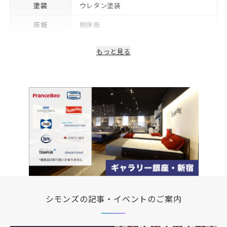
塗装
ウレタン塗装
床板
桐床板
生産国/製造国
日本
もっと見る
保証期間
2年※可動部品や電気・照明等部品は1年
備考
コンセント・LED照明付き
シモンズの記事・イベントのご案内