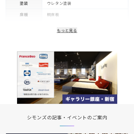
塗装
ウレタン塗装
床板
桐床板
生産国/製造国
日本
もっと見る
保証期間
2年※可動部品や電気・照明等部品は1年
備考
コンセント・LED照明付き
シモンズの記事・イベントのご案内