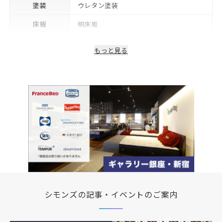
塗装
ウレタン塗装
床板
桐床板
生産国/製造国
日本
もっと見る
保証期間
2年※可動部品や電気・照明等部品は1年
備考
コンセント・LED照明付き
シモンズの記事・イベントのご案内