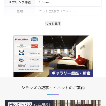
スプリング線径
1.9mm
生地
ニット生地(ポリエステル)
詰物
ウレタン
もっと見る
生産国/製造国
日本
保証期間
2年
シモンズの記事・イベントのご案内