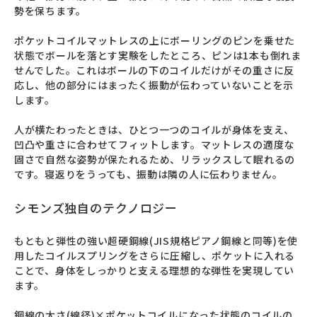
勢を保ちます。

ポケットコイルマットレスの上にボーリングのピンを乗せた
状態でボールを落とす実験をしたところ、ピンは1本も倒れま
せんでした。これはボールの下のコイルだけがその重さに反
応し、他の部分にはまったく振動が伝わっていないことを示
します。

人が横たわったときは、ひとつ一つのコイルが身体を支え、
凹凸や重さに合わせてフィットします。マットレスの適度な
固さで自然な姿勢が保たれるため、リラックスして眠れるの
です。寝返りをうっても、振動は隣の人に伝わりません。
シモンズ独自のテクノロジー
もともと弾性の強い超硬鋼線(JIS規格ピアノ鋼線と同等)を使
用したコイルスプリングをさらに圧縮し、ポケットに入れる
ことで、身体をしっかりと支える理想的な弾性を実現してい
ます。

鋼線の太さ(線径)×ポケットコイルになった状態のコイルの