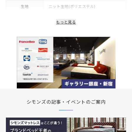
生地
ニット生地(ポリエステル)
詰物
ウレタン
もっと見る
生産国/製造国
日本
保証期間
2年
シモンズの記事・イベントのご案内