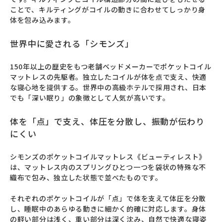
ことで、キルティングがコイルの動きに合わせてしっかり身
体を包み込みます。
世界中に愛される「シモンズ」
150年以上の歴史をもつ老舗ベッドメーカーでポケットコイル
マットレスの先駆者。独立したコイルが体を点で支え、快適
な寝心地を提供する。世界中の高級ホテルで採用され、日本
でも「深い眠り」の象徴として人気が高いです。
体を「点」で支え、体圧を分散し、振動が伝わり
にくい
シモンズのポケットコイルマットレス《ビューティレスト》
は、マットレス内のスプリングひとつ一つを袋状の特殊な不
織布で包み、独立した状態で並べたものです。

それぞれのポケットコイルが「点」で体を支えて体圧を分散
し、睡眠中のあらゆる動きに細かく的確に対応します。身体
の軽い部分は浅く、重い部分は深く沈み、自然で快適な寝姿