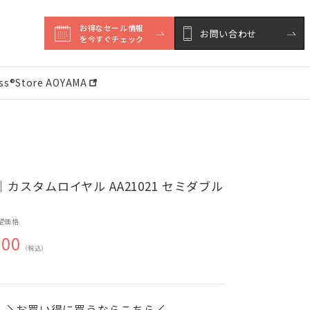
お得なセール情報

お問い合わせ
を今すぐチェック
ess®︎Store AOYAMA
カスタムロイヤル AA21021 セミダブル
望価格
500
（税込）
お買い得に買うならこちら