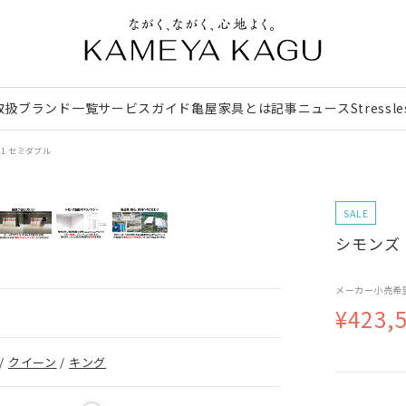
取扱ブランド一覧
サービスガイド
亀屋家具とは
記事
ニュース
Stressl
21 セミダブル
SALE
シモンズ｜
メーカー小売希
¥423,
/
クイーン
/
キング