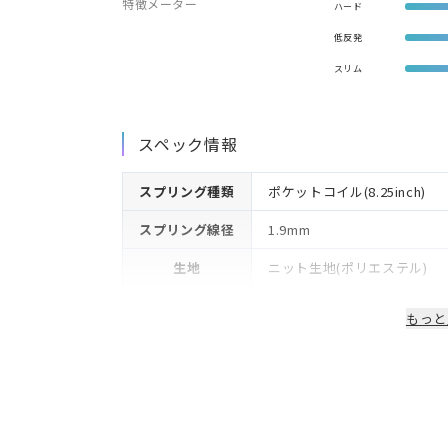
特徴メーター
ハード
低反発
スリム
スペック情報
スプリング種類
ポケットコイル(8.25inch)
スプリング線径
1.9mm
生地
ニット生地(ポリエステル)
詰物
ウレタン
もっと
生産国/製造国
日本
保証期間
2年