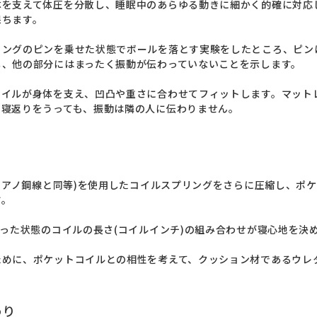
体を支えて体圧を分散し、睡眠中のあらゆる動きに細かく的確に対応
ちます。

リングのピンを乗せた状態でボールを落とす実験をしたところ、ピン
、他の部分にはまったく振動が伝わっていないことを示します。

コイルが身体を支え、凹凸や重さに合わせてフィットします。マット
。寝返りをうっても、振動は隣の人に伝わりません。
格ピアノ鋼線と同等)を使用したコイルスプリングをさらに圧縮し、ポ
。

なった状態のコイルの長さ(コイルインチ)の組み合わせが寝心地を決め
ために、ポケットコイルとの相性を考えて、クッション材であるウレ
わり