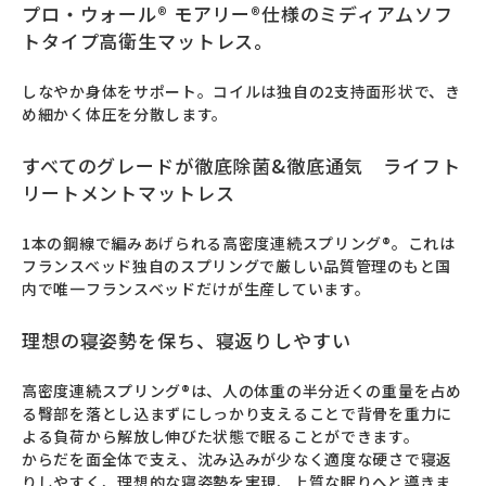
プロ・ウォール® モアリー®仕様のミディアムソフ
トタイプ高衛生マットレス。
しなやか身体をサポート。コイルは独自の2支持面形状で、き
め細かく体圧を分散します。
すべてのグレードが徹底除菌&徹底通気 ライフト
リートメントマットレス
1本の鋼線で編みあげられる高密度連続スプリング®。これは
フランスベッド独自のスプリングで厳しい品質管理のもと国
内で唯一フランスベッドだけが生産しています。
理想の寝姿勢を保ち、寝返りしやすい
高密度連続スプリング®は、人の体重の半分近くの重量を占め
る臀部を落とし込まずにしっかり支えることで背骨を重力に
よる負荷から解放し伸びた状態で眠ることができます。

からだを面全体で支え、沈み込みが少なく適度な硬さで寝返
りしやすく、理想的な寝姿勢を実現、上質な眠りへと導きま