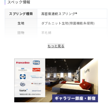
スペック情報
スプリング種類
高密度連続スプリング®
生地
ダブルニット生地(除菌機能糸使用)
詰物
羊毛綿
生産国/製造国
日本
もっと見る
保証期間
2年