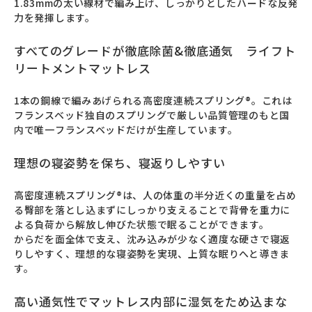
1.83mmの太い線材で編み上げ、しっかりとしたハードな反発
力を発揮します。
すべてのグレードが徹底除菌&徹底通気 ライフト
リートメントマットレス
1本の鋼線で編みあげられる高密度連続スプリング®。これは
フランスベッド独自のスプリングで厳しい品質管理のもと国
内で唯一フランスベッドだけが生産しています。
理想の寝姿勢を保ち、寝返りしやすい
高密度連続スプリング®は、人の体重の半分近くの重量を占め
る臀部を落とし込まずにしっかり支えることで背骨を重力に
よる負荷から解放し伸びた状態で眠ることができます。

からだを面全体で支え、沈み込みが少なく適度な硬さで寝返
りしやすく、理想的な寝姿勢を実現、上質な眠りへと導きま
す。
高い通気性でマットレス内部に湿気をため込まな